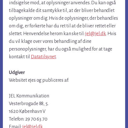
indsigelse mod, at oplysninger anvendes. Du kan også
tilbagekalde dit samtykke til, at der bliver behandlet
oplysninger om dig. Hvis de oplysninger, der behandles
om dig, er forkerte har du ret til at de bliver rettet eller
slettet. Henvendelse herom kan ske til:
jel@jel.dk
. Hvis
du vil klage over vores behandling af dine
personoplysninger, har du også mulighed for at tage
kontakt til
Datatilsynet
.
Udgiver
Websitet ejes og publiceres af:
JEL Kommunikation
Vesterbrogade 88, 5.
1620 København V
Telefon: 29 70 63 70
Email:
jel@jel.dk