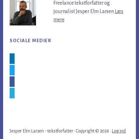
Freelance tekstforfatter og
journalist Jesper Elm Larsen
Læs
mere
SOCIALE MEDIER
linkedin
twitter
facebook
skype
Jesper Elm Larsen - tekstforfatter · Copyright © 2026 ·
Log ind