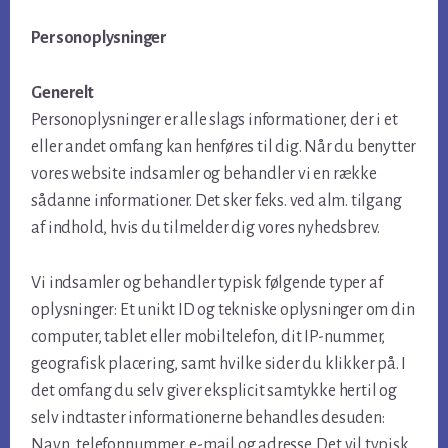
Personoplysninger
Generelt
Personoplysninger er alle slags informationer, der i et
eller andet omfang kan henføres til dig. Når du benytter
vores website indsamler og behandler vi en række
sådanne informationer. Det sker f.eks. ved alm. tilgang
af indhold, hvis du tilmelder dig vores nyhedsbrev.
Vi indsamler og behandler typisk følgende typer af
oplysninger: Et unikt ID og tekniske oplysninger om din
computer, tablet eller mobiltelefon, dit IP-nummer,
geografisk placering, samt hvilke sider du klikker på. I
det omfang du selv giver eksplicit samtykke hertil og
selv indtaster informationerne behandles desuden:
Navn, telefonnummer, e-mail og adresse. Det vil typisk