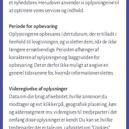
et nyhedsbrev. Herudover anvender vi oplysningerne til
at optimere vores services og indhold.
Periode for opbevaring
Oplysningerne opbevares i det tidsrum, der er tilladt i
henhold til lovgivningen, og vi sletter dem, når de ikke
længere er nødvendige. Perioden afhænger af
karakteren af oplysningen og baggrunden for
opbevaring. Det er derfor ikke muligt at angive en
generel tidsramme for, hvornår informationer slettes.
Videregivelse af oplysninger
Data om din brug af websitet, hvilke annoncer du
modtager og evt. klikker på, geografisk placering, køn
og alderssegment m.v. videregives til tredjeparter i det
omfang disse oplysninger er kendt. Du kan se, hvilke
tredjeparter der er tale om, i afsnittet om ”Cookies”