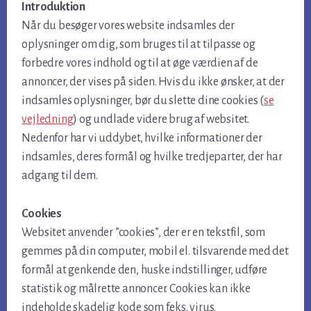
Introduktion
Når du besøger vores website indsamles der
oplysninger om dig, som bruges til at tilpasse og
forbedre vores indhold og til at øge værdien af de
annoncer, der vises på siden. Hvis du ikke ønsker, at der
indsamles oplysninger, bør du slette dine cookies (
se
vejledning
) og undlade videre brug af websitet.
Nedenfor har vi uddybet, hvilke informationer der
indsamles, deres formål og hvilke tredjeparter, der har
adgang til dem.
Cookies
Websitet anvender ”cookies”, der er en tekstfil, som
gemmes på din computer, mobil el. tilsvarende med det
formål at genkende den, huske indstillinger, udføre
statistik og målrette annoncer. Cookies kan ikke
indeholde skadelig kode som f.eks. virus.