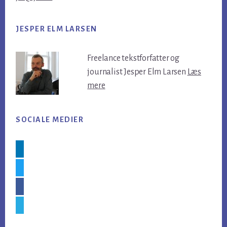
JESPER ELM LARSEN
Freelance tekstforfatter og
journalist Jesper Elm Larsen
Læs
mere
SOCIALE MEDIER
linkedin
twitter
facebook
skype