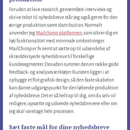
Foruden at lave research, gennemføre interviews og
skrive tekst til nyhedsbreve står jeg også gerne for den
øvrige produktion samt distribution. Normalt
anvender jeg
Mailchimp platformen
, som sikrer dig en
høj funktionalitet med minimale omkostninger.
MailChimp er fx nemt at sætte op til udsendelse af
skræddersyede nyhedsbreve til forskellige
kundesegmenter. Desuden rummer den en række gode
feedback- og analyseværktøjer. Kunsten ligger i at
opbygge et flot grafisk design, så den faste skabelon
kan danne udgangspunkt for den løbende produktion
af nyhedsbreve. Det er så helt op til dig, om du selv vil
redigere, opsætte og udsende nyhedsbrevene eller om
jeg skal varetage hele processen.
Sæt faste mål for dine nyhedsbreve