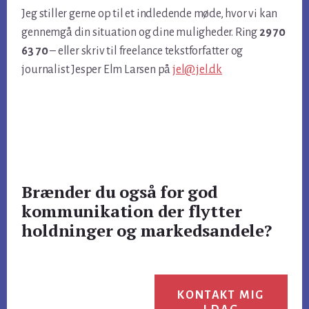
Jeg stiller gerne op til et indledende møde, hvor vi kan
gennemgå din situation og dine muligheder. Ring
29 70
63 70
– eller skriv til freelance tekstforfatter og
journalist Jesper Elm Larsen på
jel@jel.dk
Brænder du også for god
kommunikation der flytter
holdninger og markedsandele?
KONTAKT MIG