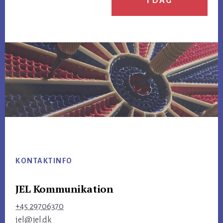
I DAG
Footer
KONTAKTINFO
JEL Kommunikation
+45 29706370
jel@jel.dk