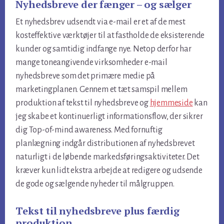
Nyhedsbreve der fænger – og sælger
Et nyhedsbrev udsendt via e-mail er et af de mest
kosteffektive værktøjer til at fastholde de eksisterende
kunder og samtidig indfange nye. Netop derfor har
mange toneangivende virksomheder e-mail
nyhedsbreve som det primære medie på
marketingplanen. Gennem et tæt samspil mellem
produktion af tekst til nyhedsbreve og
hjemmeside
kan
jeg skabe et kontinuerligt informationsflow, der sikrer
dig Top-of-mind awareness. Med fornuftig
planlægning indgår distributionen af nyhedsbrevet
naturligt i de løbende markedsføringsaktiviteter. Det
kræver kun lidt ekstra arbejde at redigere og udsende
de gode og sælgende nyheder til målgruppen.
Tekst til nyhedsbreve plus færdig
produktion